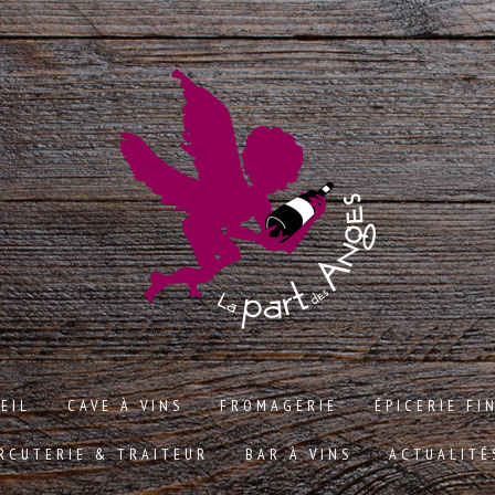
EIL
CAVE À VINS
FROMAGERIE
ÉPICERIE FI
RCUTERIE & TRAITEUR
BAR À VINS
ACTUALITÉ