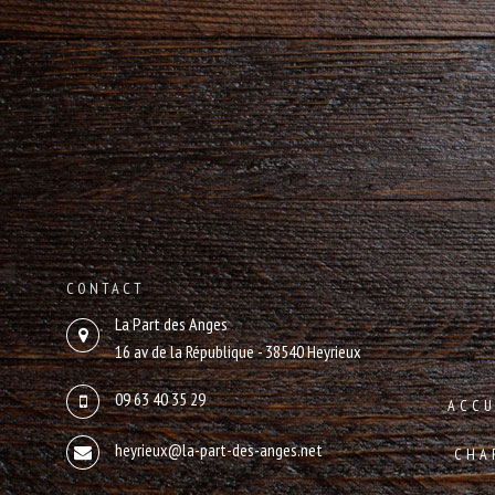
CONTACT
La Part des Anges
16 av de la République - 38540 Heyrieux
09 63 40 35 29
ACCU
heyrieux@la-part-des-anges.net
CHA