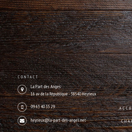
CONTACT
La Part des Anges
16 av de la République - 38540 Heyrieux
09 63 40 35 29
ACCU
heyrieux@la-part-des-anges.net
CHA