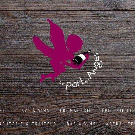
EIL
CAVE À VINS
FROMAGERIE
ÉPICERIE FI
RCUTERIE & TRAITEUR
BAR À VINS
ACTUALITÉ