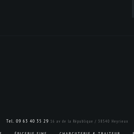
Tel. 09 63 40 35 29
16 av de la République / 38540 Heyrieux
E
ÉPICERIE FINE
CHARCUTERIE & TRAITEUR